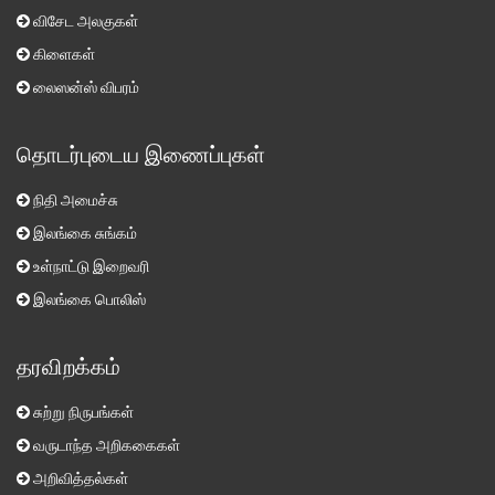
விசேட அலகுகள்
கிளைகள்
லைஸன்ஸ் விபரம்
தொடர்புடைய இணைப்புகள்
நிதி அமைச்சு
இலங்கை சுங்கம்
உள்நாட்டு இறைவரி
இலங்கை பொலிஸ்
தரவிறக்கம்
சுற்று நிருபங்கள்
வருடாந்த அறிககைகள்
அறிவித்தல்கள்