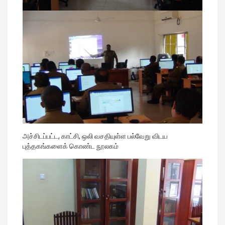
அச்சிடப்பட்ட, காட்சி, ஒலி வசதியுள்ள பல்வேறு விடய
புத்தகங்களைக் கொண்ட நூலகம்