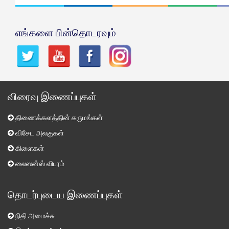
எங்களை பின்தொடரவும்
விரைவு இணைப்புகள்
திணைக்களத்தின் கருமங்கள்
விசேட அலகுகள்
கிளைகள்
லைஸன்ஸ் விபரம்
தொடர்புடைய இணைப்புகள்
நிதி அமைச்சு