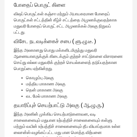
போதைப் பொருட் கிளை
விஷப் பொருட்கள் கஞ்சா மற்றும் அபாயகரமான போதைப்
பொருட்கள் சட்டத்தின் கீழ்ச் சட்டத்தை அமுலாக்குவதற்காக
மதுவரி போதைப் பொருட் சட்ட அமுலாக்கல் அலகு நிறுவப்
பட்டது.
விசேட நடவடிக்கைச் சபை ( ளு.ழு.டீ. )
இந்த அலகானது பொது மக்களிடமிருந்து மதுவரி
ஆணையாளருக்குக் கிடைக்கும் குற்றச் சாட்டுகளை விசாரணை
செய்து எல்லா மதுவரிக் குற்றச் செயல்களைத் தடுப்பதற்கான
பொறுப்பை ஏற்கின்றது.
கொழும்பு அலகு
மத்திய மாகாண அலகு
தென் மாகாண அலகு
வட மேல் மாகாண அலகு
தயாரிப்புச் செயற்பாட்டு அலகு ( ஆ.ழு.ரு.)
இந்த அலகின் முக்கிய செயற்பாடுகளாவன, வடி
சாலைகளையும் மதுபான உற்பத்திச் சாலைகளையும் கள்ளு
மற்றும் வயின் உற்பத்திச் சாலைகளையும் தீப வியாப்தமாக உள்ள
லைசன்ஸ் வழங்கப் பட்ட மது பான மொத்த விற்பனை