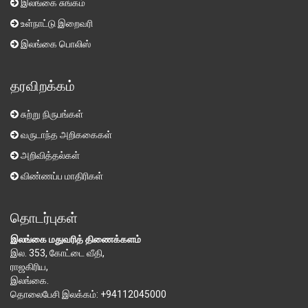
இலங்கை சுங்கம்
உள்நாட்டு இறைவரி
இலங்கை பொலிஸ்
தரவிறக்கம்
சுற்று நிருபங்கள்
வருடாந்த அறிககைகள்
அறிவித்தல்கள்
விண்ணப்ப மாதிரிகள்
தொடர்புகள்
இலங்கை மதுவரித் திணைக்களம்
இல. 353, கோட்டை வீதி,
ராஜகிரிய,
இலங்கை.
தொலைபேசி இலக்கம்: +94112045000